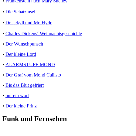
•
Frankenstein nach Mary Shelley
•
Die Schatzinsel
•
Dr. Jekyll und Mr. Hyde
•
Charles Dickens´ Weihnachtsgeschichte
•
Der Wunschpunsch
•
Der kleine Lord
•
ALARMSTUFE MOND
•
Der Graf vom Mond Callisto
•
Bis das Blut gefriert
•
nur ein wort
•
Der kleine Prinz
Funk und Fernsehen