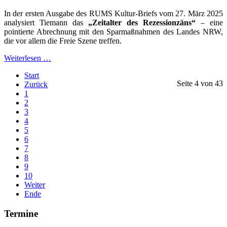
In der ersten Ausgabe des RUMS Kultur-Briefs vom 27. März 2025
analysiert Tiemann das
„Zeitalter des Rezessionzäns“
– eine
pointierte Abrechnung mit den Sparmaßnahmen des Landes NRW,
die vor allem die Freie Szene treffen.​
Weiterlesen …
Start
Seite 4 von 43
Zurück
1
2
3
4
5
6
7
8
9
10
Weiter
Ende
Termine