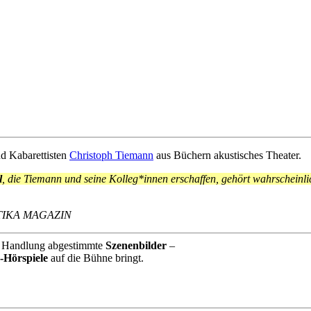
nd Kabarettisten
Christoph Tiemann
aus Büchern akustisches Theater.
l
, die Tiemann und seine Kolleg*innen erschaffen, gehört wahrscheinl
TASTIKA MAGAZIN
e Handlung abgestimmte
Szenenbilder
–
e-Hörspiele
auf die Bühne bringt.