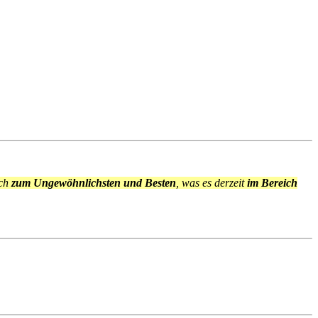
ich
zum Ungewöhnlichsten und Besten
, was es derzeit
im Bereich