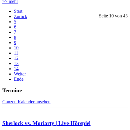
>> mehr
Start
Seite 10 von 43
Zurück
5
6
7
8
9
10
11
12
13
14
Weiter
Ende
Termine
Ganzen Kalender ansehen
Sherlock vs. Moriarty | Live-Hörspiel