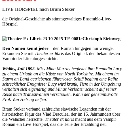
LIVE-HÖRSPIEL nach Bram Stoker
die Original-Geschichte als stimmgewaltiges Ensemble-Live-
Hörspiel
Den Namen kennt jeder
– den Roman hingegen nur wenige.
Erkunden Sie mit
Theater ex libris
das Original: den bekanntesten
Vampir der Literaturgeschichte.
Whitby
, Juli 1893.
Miss Mina Murray begleitet ihre Freundin Lucy
zu einem Urlaub an die Küste von North Yorkshire. Mit einem im
Sturm an Land getriebenen führerlosen Schiff beginnt eine Reihe
schrecklicher Ereignisse: Lucy wird krank, Tiere in der Umgebung
verhalten sich eigenartig und Minas Verlobter scheint auf seiner
Reise nach Transsilvanien verschollen. Kann der geheimnisvolle
Prof. Van Helsing helfen?
Bram Stoker verband zahlreiche slawische Legenden mit der
historischen Figur des Vlad Draculea, der im 15. Jahrhundert über
die Walachei herrschte.
Theater ex libris
macht aus dem Vampir-
Roman ein Live-Hörspiel, das die Teile der Erzählung neu