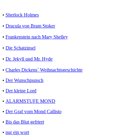
•
Sherlock Holmes
•
Dracula von Bram Stoker
•
Frankenstein nach Mary Shelley
•
Die Schatzinsel
•
Dr. Jekyll und Mr. Hyde
•
Charles Dickens´ Weihnachtsgeschichte
•
Der Wunschpunsch
•
Der kleine Lord
•
ALARMSTUFE MOND
•
Der Graf vom Mond Callisto
•
Bis das Blut gefriert
•
nur ein wort