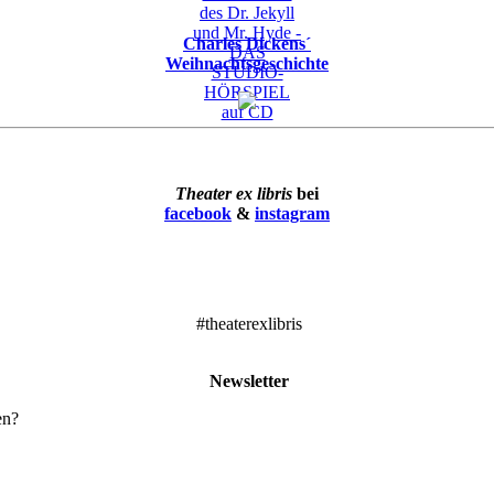
Charles Dickens´
Weihnachtsgeschichte
Theater ex libris
bei
facebook
&
instagram
#theaterexlibris
Newsletter
en?