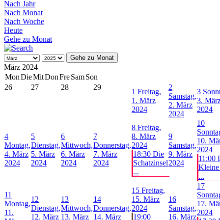
Nach Jahr
Nach Monat
Nach Woche
Heute
Gehe zu Monat
Gehe zu Monat
März 2024
Mon
Die
Mit
Don
Fre
Sam
Son
26
27
28
29
2
1
Freitag,
3
Sonnt
Samstag,
1. März
3. Mär
2. März
2024
2024
2024
10
8
Freitag,
Sonnta
4
5
6
7
8. März
9
10. Mä
Montag,
Dienstag,
Mittwoch,
Donnerstag,
2024
Samstag,
2024
4. März
5. März
6. März
7. März
18:30 Die
9. März
11:00 
2024
2024
2024
2024
Schatzinsel
2024
Kleine
...
...
17
15
Freitag,
11
Sonnta
12
13
14
15. März
16
Montag,
17. Mä
Dienstag,
Mittwoch,
Donnerstag,
2024
Samstag,
11.
2024
12. März
13. März
14. März
19:00
16. März