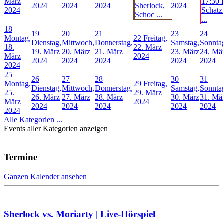
März
17:30 
2024
2024
2024
Sherlock,
2024
2024
Schatz
Schoc ...
...
18
19
20
21
23
24
Montag,
22
Freitag,
Dienstag,
Mittwoch,
Donnerstag,
Samstag,
Sonnta
18.
22. März
19. März
20. März
21. März
23. März
24. Mä
März
2024
2024
2024
2024
2024
2024
2024
25
26
27
28
30
31
Montag,
29
Freitag,
Dienstag,
Mittwoch,
Donnerstag,
Samstag,
Sonnta
25.
29. März
26. März
27. März
28. März
30. März
31. Mä
März
2024
2024
2024
2024
2024
2024
2024
Alle Kategorien ...
Events aller Kategorien anzeigen
Termine
Ganzen Kalender ansehen
Sherlock vs. Moriarty | Live-Hörspiel