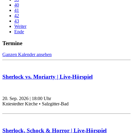
40
41
42
43
Weiter
Ende
Termine
Ganzen Kalender ansehen
Sherlock vs. Moriarty | Live-Hörspiel
20. Sep. 2026
|
18:00
Uhr
Kniestedter Kirche • Salzgitter-Bad
Sherlock, Schock & Horror | Live-Hörspiel