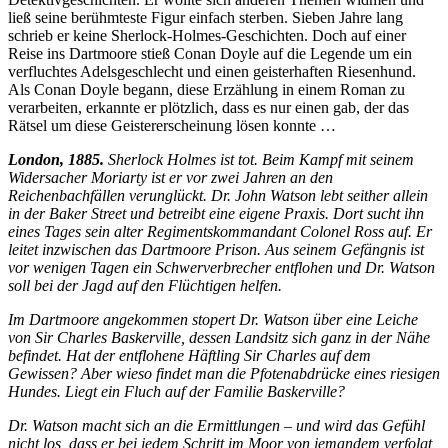
ließ seine berühmteste Figur einfach sterben. Sieben Jahre lang
schrieb er keine Sherlock-Holmes-Geschichten. Doch auf einer
Reise ins Dartmoore stieß Conan Doyle auf die Legende um ein
verfluchtes Adelsgeschlecht und einen geisterhaften Riesenhund.
Als Conan Doyle begann, diese Erzählung in einem Roman zu
verarbeiten, erkannte er plötzlich, dass es nur einen gab, der das
Rätsel um diese Geistererscheinung lösen konnte …
London, 1885.
Sherlock Holmes ist tot.
Beim Kampf mit seinem
Widersacher Moriarty ist er vor zwei Jahren an den
Reichenbachfällen verunglückt. Dr. John Watson lebt seither allein
in der Baker Street und betreibt eine eigene Praxis. Dort sucht ihn
eines Tages sein alter Regimentskommandant Colonel Ross auf. Er
leitet inzwischen das Dartmoore Prison. Aus seinem Gefängnis ist
vor wenigen Tagen ein Schwerverbrecher entflohen und Dr. Watson
soll bei der Jagd auf den Flüchtigen helfen.
Im Dartmoore angekommen stopert Dr. Watson über eine Leiche
von Sir Charles Baskerville, dessen Landsitz sich ganz in der Nähe
befindet. Hat der entflohene Häftling Sir Charles auf dem
Gewissen? Aber wieso findet man die Pfotenabdrücke eines riesigen
Hundes. Liegt ein Fluch auf der Familie Baskerville?
Dr. Watson macht sich an die Ermittlungen – und wird das Gefühl
nicht los, dass er bei jedem Schritt im Moor von jemandem verfolgt