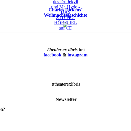
Charles Dickens´
Weihnachtsgeschichte
Theater ex libris
bei
facebook
&
instagram
#theaterexlibris
Newsletter
en?