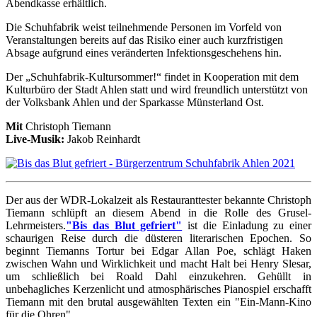
Abendkasse erhältlich.
Die Schuhfabrik weist teilnehmende Personen im Vorfeld von
Veranstaltungen bereits auf das Risiko einer auch kurzfristigen
Absage aufgrund eines veränderten Infektionsgeschehens hin.
Der „Schuhfabrik-Kultursommer!“ findet in Kooperation mit dem
Kulturbüro der Stadt Ahlen statt und wird freundlich unterstützt von
der Volksbank Ahlen und der Sparkasse Münsterland Ost.
Mit
Christoph Tiemann
Live-Musik:
Jakob Reinhardt
Der aus der WDR-Lokalzeit als Restauranttester bekannte Christoph
Tiemann schlüpft an diesem Abend in die Rolle des Grusel-
Lehrmeisters.
"Bis das Blut gefriert"
ist die Einladung zu einer
schaurigen Reise durch die düsteren literarischen Epochen. So
beginnt Tiemanns Tortur bei Edgar Allan Poe, schlägt Haken
zwischen Wahn und Wirklichkeit und macht Halt bei Henry Slesar,
um schließlich bei Roald Dahl einzukehren. Gehüllt in
unbehagliches Kerzenlicht und atmosphärisches Pianospiel erschafft
Tiemann mit den brutal ausgewählten Texten ein "Ein-Mann-Kino
für die Ohren"