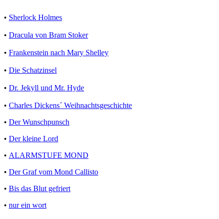
•
Sherlock Holmes
•
Dracula von Bram Stoker
•
Frankenstein nach Mary Shelley
•
Die Schatzinsel
•
Dr. Jekyll und Mr. Hyde
•
Charles Dickens´ Weihnachtsgeschichte
•
Der Wunschpunsch
•
Der kleine Lord
•
ALARMSTUFE MOND
•
Der Graf vom Mond Callisto
•
Bis das Blut gefriert
•
nur ein wort