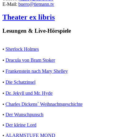
E-Mail:
buero@tiemann.tv
Theater ex libris
Lesungen & Live-Hörspiele
•
Sherlock Holmes
•
Dracula von Bram Stoker
•
Frankenstein nach Mary Shelley
•
Die Schatzinsel
•
Dr. Jekyll und Mr. Hyde
•
Charles Dickens´ Weihnachtsgeschichte
•
Der Wunschpunsch
•
Der kleine Lord
•
ALARMSTUFE MOND