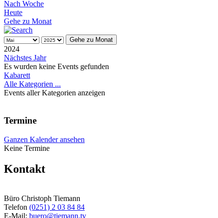
Nach Woche
Heute
Gehe zu Monat
Gehe zu Monat
2024
Nächstes Jahr
Es wurden keine Events gefunden
Limite
Kabarett
der
Alle Kategorien ...
Paginierungsliste
Events aller Kategorien anzeigen
Termine
Ganzen Kalender ansehen
Keine Termine
Kontakt
Büro Christoph Tiemann
Telefon
(0251) 2 03 84 84
E-Mail:
buero@tiemann.tv