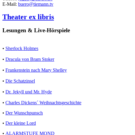
E-Mail:
buero@tiemann.tv
Theater ex libris
Lesungen & Live-Hörspiele
•
Sherlock Holmes
•
Dracula von Bram Stoker
•
Frankenstein nach Mary Shelley
•
Die Schatzinsel
•
Dr. Jekyll und Mr. Hyde
•
Charles Dickens´ Weihnachtsgeschichte
•
Der Wunschpunsch
•
Der kleine Lord
•
ALARMSTUFE MOND