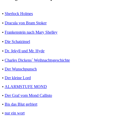
•
Sherlock Holmes
•
Dracula von Bram Stoker
•
Frankenstein nach Mary Shelley
•
Die Schatzinsel
•
Dr. Jekyll und Mr. Hyde
•
Charles Dickens´ Weihnachtsgeschichte
•
Der Wunschpunsch
•
Der kleine Lord
•
ALARMSTUFE MOND
•
Der Graf vom Mond Callisto
•
Bis das Blut gefriert
•
nur ein wort