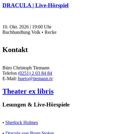
DRACULA | Live-Hörspiel
10. Okt. 2026
|
19:00
Uhr
Buchhandlung Volk • Recke
Kontakt
Büro Christoph Tiemann
Telefon
(0251) 2 03 84 84
E-Mail:
buero@tiemann.tv
Theater ex libris
Lesungen & Live-Hörspiele
•
Sherlock Holmes
•
Dracula von Bram Stoker