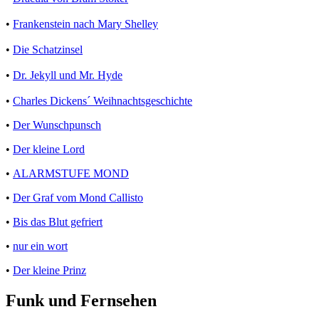
•
Frankenstein nach Mary Shelley
•
Die Schatzinsel
•
Dr. Jekyll und Mr. Hyde
•
Charles Dickens´ Weihnachtsgeschichte
•
Der Wunschpunsch
•
Der kleine Lord
•
ALARMSTUFE MOND
•
Der Graf vom Mond Callisto
•
Bis das Blut gefriert
•
nur ein wort
•
Der kleine Prinz
Funk und Fernsehen