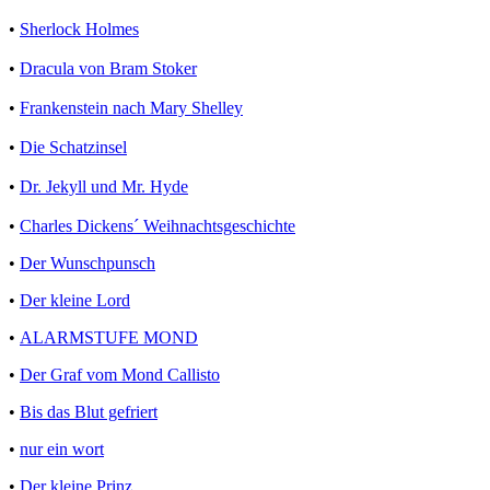
•
Sherlock Holmes
•
Dracula von Bram Stoker
•
Frankenstein nach Mary Shelley
•
Die Schatzinsel
•
Dr. Jekyll und Mr. Hyde
•
Charles Dickens´ Weihnachtsgeschichte
•
Der Wunschpunsch
•
Der kleine Lord
•
ALARMSTUFE MOND
•
Der Graf vom Mond Callisto
•
Bis das Blut gefriert
•
nur ein wort
•
Der kleine Prinz