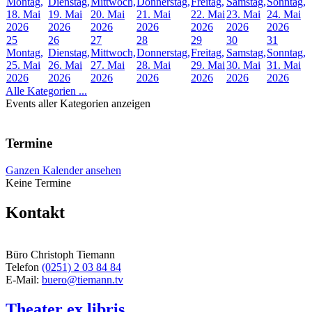
Montag,
Dienstag,
Mittwoch,
Donnerstag,
Freitag,
Samstag,
Sonntag,
18. Mai
19. Mai
20. Mai
21. Mai
22. Mai
23. Mai
24. Mai
2026
2026
2026
2026
2026
2026
2026
25
26
27
28
29
30
31
Montag,
Dienstag,
Mittwoch,
Donnerstag,
Freitag,
Samstag,
Sonntag,
25. Mai
26. Mai
27. Mai
28. Mai
29. Mai
30. Mai
31. Mai
2026
2026
2026
2026
2026
2026
2026
Alle Kategorien ...
Events aller Kategorien anzeigen
Termine
Ganzen Kalender ansehen
Keine Termine
Kontakt
Büro Christoph Tiemann
Telefon
(0251) 2 03 84 84
E-Mail:
buero@tiemann.tv
Theater ex libris