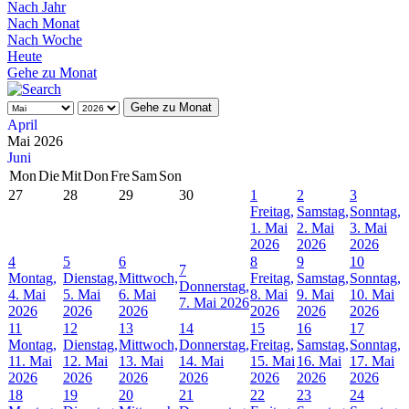
Nach Jahr
Nach Monat
Nach Woche
Heute
Gehe zu Monat
Gehe zu Monat
April
Mai 2026
Juni
Mon
Die
Mit
Don
Fre
Sam
Son
27
28
29
30
1
2
3
Freitag,
Samstag,
Sonntag,
1. Mai
2. Mai
3. Mai
2026
2026
2026
4
5
6
8
9
10
7
Montag,
Dienstag,
Mittwoch,
Freitag,
Samstag,
Sonntag,
Donnerstag,
4. Mai
5. Mai
6. Mai
8. Mai
9. Mai
10. Mai
7. Mai 2026
2026
2026
2026
2026
2026
2026
11
12
13
14
15
16
17
Montag,
Dienstag,
Mittwoch,
Donnerstag,
Freitag,
Samstag,
Sonntag,
11. Mai
12. Mai
13. Mai
14. Mai
15. Mai
16. Mai
17. Mai
2026
2026
2026
2026
2026
2026
2026
18
19
20
21
22
23
24