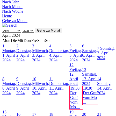
Nach Jahr
Nach Monat
Nach Woche
Heute
Gehe zu Monat
Gehe zu Monat
April 2024
Mon
Die
Mit
Don
Fre
Sam
Son
1
2
3
4
5
6
7
Sonntag,
Montag,
Dienstag,
Mittwoch,
Donnerstag,
Freitag,
Samstag,
7. April
1. April
2. April
3. April
4. April
5. April
6. April
2024
2024
2024
2024
2024
2024
2024
12
Freitag,
13
12.
Samstag,
8
9
10
11
April
13. April
14
Montag,
Dienstag,
Mittwoch,
Donnerstag,
2024
2024
Sonntag,
8. April
9. April
10. April
11. April
19:30
19:30
14. April
2024
2024
2024
2024
Der
Der Graf
2024
Graf
vom Mo
vom
...
Mo ...
15
19
16
17
18
20
21