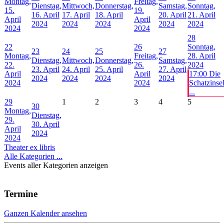
Montag,
Freitag,
Dienstag,
Mittwoch,
Donnerstag,
Samstag,
Sonntag,
15.
19.
16. April
17. April
18. April
20. April
21. April
April
April
2024
2024
2024
2024
2024
2024
2024
28
22
26
Sonntag,
23
24
25
27
Montag,
Freitag,
28. April
Dienstag,
Mittwoch,
Donnerstag,
Samstag,
22.
26.
2024
23. April
24. April
25. April
27. April
April
April
17:00 Die
2024
2024
2024
2024
2024
2024
Schatzinse
...
29
1
2
3
4
5
30
Montag,
Dienstag,
29.
30. April
April
2024
2024
Theater ex libris
Alle Kategorien ...
Events aller Kategorien anzeigen
Termine
Ganzen Kalender ansehen