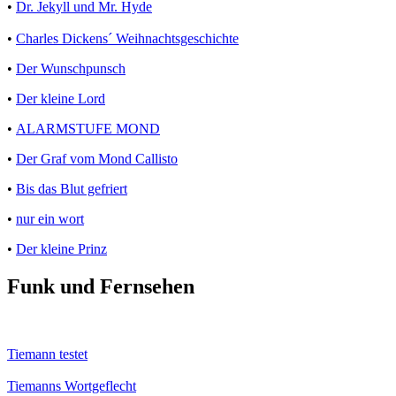
•
Dr. Jekyll und Mr. Hyde
•
Charles Dickens´ Weihnachtsgeschichte
•
Der Wunschpunsch
•
Der kleine Lord
•
ALARMSTUFE MOND
•
Der Graf vom Mond Callisto
•
Bis das Blut gefriert
•
nur ein wort
•
Der kleine Prinz
Funk und Fernsehen
Tiemann testet
Tiemanns Wortgeflecht