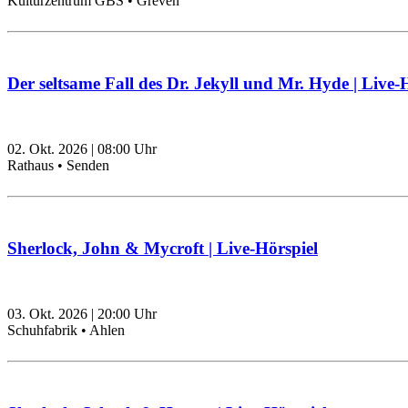
Kulturzentrum GBS • Greven
Der seltsame Fall des Dr. Jekyll und Mr. Hyde | Live-
02. Okt. 2026
|
08:00
Uhr
Rathaus • Senden
Sherlock, John & Mycroft | Live-Hörspiel
03. Okt. 2026
|
20:00
Uhr
Schuhfabrik • Ahlen