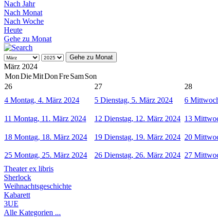
Nach Jahr
Nach Monat
Nach Woche
Heute
Gehe zu Monat
Gehe zu Monat
März 2024
Mon
Die
Mit
Don
Fre
Sam
Son
26
27
28
4
Montag, 4. März 2024
5
Dienstag, 5. März 2024
6
Mittwoch
11
Montag, 11. März 2024
12
Dienstag, 12. März 2024
13
Mittwo
18
Montag, 18. März 2024
19
Dienstag, 19. März 2024
20
Mittwo
25
Montag, 25. März 2024
26
Dienstag, 26. März 2024
27
Mittwo
Theater ex libris
Sherlock
Weihnachtsgeschichte
Kabarett
3UE
Alle Kategorien ...