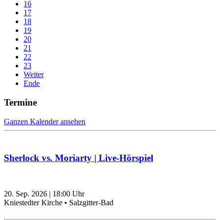
16
17
18
19
20
21
22
23
Weiter
Ende
Termine
Ganzen Kalender ansehen
Sherlock vs. Moriarty | Live-Hörspiel
20. Sep. 2026
|
18:00
Uhr
Kniestedter Kirche • Salzgitter-Bad