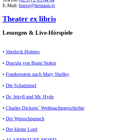
E-Mail:
buero@tiemann.tv
Theater ex libris
Lesungen & Live-Hörspiele
•
Sherlock Holmes
•
Dracula von Bram Stoker
•
Frankenstein nach Mary Shelley
•
Die Schatzinsel
•
Dr. Jekyll und Mr. Hyde
•
Charles Dickens´ Weihnachtsgeschichte
•
Der Wunschpunsch
•
Der kleine Lord
•
ALARMSTUFE MOND