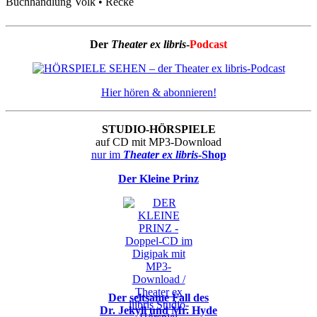
Buchhandlung Volk • Recke
Der
Theater ex libris
-
Podcast
Hier hören & abonnieren!
STUDIO-HÖRSPIELE
auf CD mit MP3-Download
nur im
Theater ex libris
-Shop
Der Kleine Prinz
Der seltsame Fall des
Dr. Jekyll und Mr. Hyde