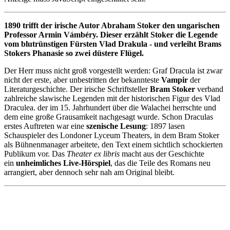
1890 trifft der irische Autor Abraham Stoker den ungarischen
Professor Armin Vámbéry. Dieser erzählt Stoker die Legende
vom blutrünstigen Fürsten Vlad Drakula - und verleiht Brams
Stokers Phanasie so zwei düstere Flügel.
Der Herr muss nicht groß vorgestellt werden: Graf Dracula ist zwar
nicht der erste, aber unbestritten der bekannteste
Vampir
der
Literaturgeschichte. Der irische Schriftsteller
Bram Stoker
verband
zahlreiche slawische Legenden mit der historischen Figur des Vlad
Draculea. der im 15. Jahrhundert über die Walachei herrschte und
dem eine große Grausamkeit nachgesagt wurde. Schon Draculas
erstes Auftreten war eine
szenische Lesung
: 1897 lasen
Schauspieler des Londoner Lyceum Theaters, in dem Bram Stoker
als Bühnenmanager arbeitete, den Text einem sichtlich schockierten
Publikum vor. Das
Theater ex libris
macht aus der Geschichte
ein
unheimliches Live-Hörspiel
, das die Teile des Romans neu
arrangiert, aber dennoch sehr nah am Original bleibt.