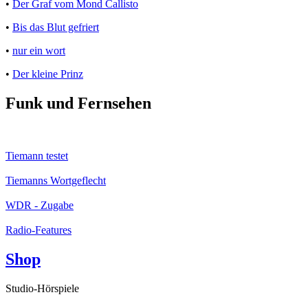
•
Der Graf vom Mond Callisto
•
Bis das Blut gefriert
•
nur ein wort
•
Der kleine Prinz
Funk und Fernsehen
Tiemann testet
Tiemanns Wortgeflecht
WDR - Zugabe
Radio-Features
Shop
Studio-Hörspiele