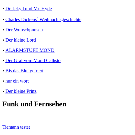
•
Dr. Jekyll und Mr. Hyde
•
Charles Dickens´ Weihnachtsgeschichte
•
Der Wunschpunsch
•
Der kleine Lord
•
ALARMSTUFE MOND
•
Der Graf vom Mond Callisto
•
Bis das Blut gefriert
•
nur ein wort
•
Der kleine Prinz
Funk und Fernsehen
Tiemann testet