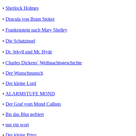
•
Sherlock Holmes
•
Dracula von Bram Stoker
•
Frankenstein nach Mary Shelley
•
Die Schatzinsel
•
Dr. Jekyll und Mr. Hyde
•
Charles Dickens´ Weihnachtsgeschichte
•
Der Wunschpunsch
•
Der kleine Lord
•
ALARMSTUFE MOND
•
Der Graf vom Mond Callisto
•
Bis das Blut gefriert
•
nur ein wort
•
Der kleine Prinz