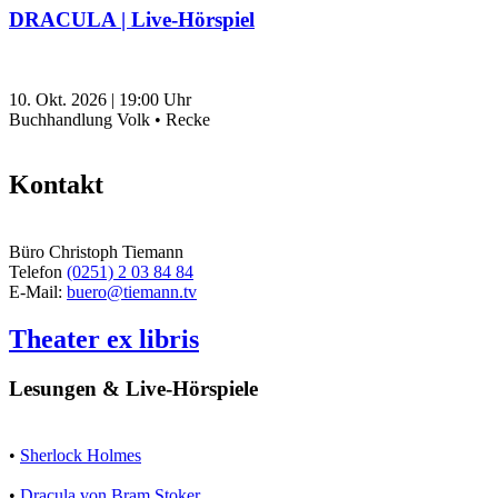
DRACULA | Live-Hörspiel
10. Okt. 2026
|
19:00
Uhr
Buchhandlung Volk • Recke
Kontakt
Büro Christoph Tiemann
Telefon
(0251) 2 03 84 84
E-Mail:
buero@tiemann.tv
Theater ex libris
Lesungen & Live-Hörspiele
•
Sherlock Holmes
•
Dracula von Bram Stoker