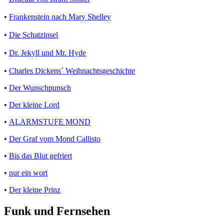
•
Frankenstein nach Mary Shelley
•
Die Schatzinsel
•
Dr. Jekyll und Mr. Hyde
•
Charles Dickens´ Weihnachtsgeschichte
•
Der Wunschpunsch
•
Der kleine Lord
•
ALARMSTUFE MOND
•
Der Graf vom Mond Callisto
•
Bis das Blut gefriert
•
nur ein wort
•
Der kleine Prinz
Funk und Fernsehen