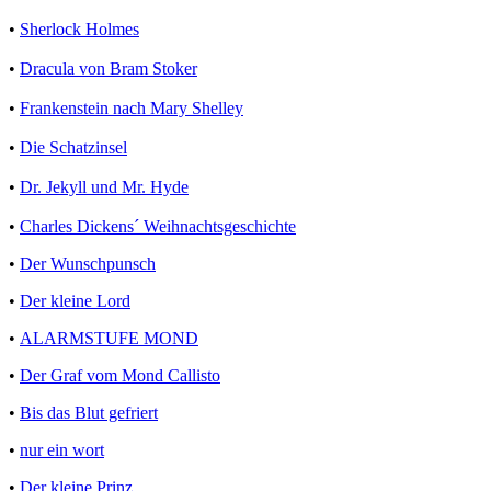
•
Sherlock Holmes
•
Dracula von Bram Stoker
•
Frankenstein nach Mary Shelley
•
Die Schatzinsel
•
Dr. Jekyll und Mr. Hyde
•
Charles Dickens´ Weihnachtsgeschichte
•
Der Wunschpunsch
•
Der kleine Lord
•
ALARMSTUFE MOND
•
Der Graf vom Mond Callisto
•
Bis das Blut gefriert
•
nur ein wort
•
Der kleine Prinz