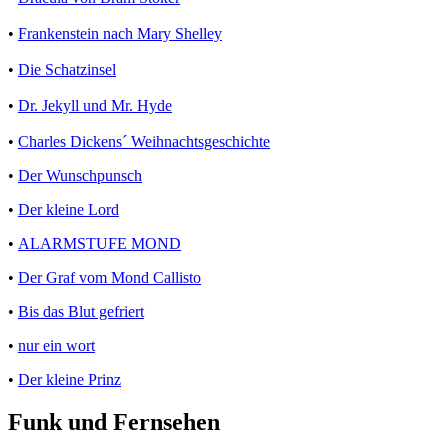
•
Frankenstein nach Mary Shelley
•
Die Schatzinsel
•
Dr. Jekyll und Mr. Hyde
•
Charles Dickens´ Weihnachtsgeschichte
•
Der Wunschpunsch
•
Der kleine Lord
•
ALARMSTUFE MOND
•
Der Graf vom Mond Callisto
•
Bis das Blut gefriert
•
nur ein wort
•
Der kleine Prinz
Funk und Fernsehen