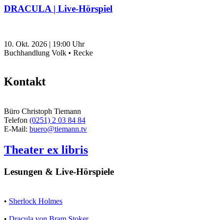
DRACULA | Live-Hörspiel
10. Okt. 2026
|
19:00
Uhr
Buchhandlung Volk • Recke
Kontakt
Büro Christoph Tiemann
Telefon
(0251) 2 03 84 84
E-Mail:
buero@tiemann.tv
Theater ex libris
Lesungen & Live-Hörspiele
•
Sherlock Holmes
•
Dracula von Bram Stoker