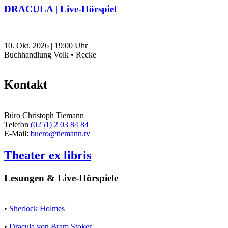
DRACULA | Live-Hörspiel
10. Okt. 2026
|
19:00
Uhr
Buchhandlung Volk • Recke
Kontakt
Büro Christoph Tiemann
Telefon
(0251) 2 03 84 84
E-Mail:
buero@tiemann.tv
Theater ex libris
Lesungen & Live-Hörspiele
•
Sherlock Holmes
•
Dracula von Bram Stoker