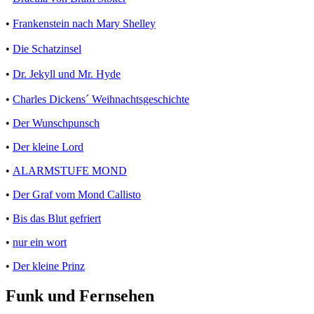
•
Frankenstein nach Mary Shelley
•
Die Schatzinsel
•
Dr. Jekyll und Mr. Hyde
•
Charles Dickens´ Weihnachtsgeschichte
•
Der Wunschpunsch
•
Der kleine Lord
•
ALARMSTUFE MOND
•
Der Graf vom Mond Callisto
•
Bis das Blut gefriert
•
nur ein wort
•
Der kleine Prinz
Funk und Fernsehen