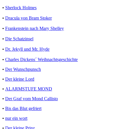
•
Sherlock Holmes
•
Dracula von Bram Stoker
•
Frankenstein nach Mary Shelley
•
Die Schatzinsel
•
Dr. Jekyll und Mr. Hyde
•
Charles Dickens´ Weihnachtsgeschichte
•
Der Wunschpunsch
•
Der kleine Lord
•
ALARMSTUFE MOND
•
Der Graf vom Mond Callisto
•
Bis das Blut gefriert
•
nur ein wort
•
Der kleine Prinz