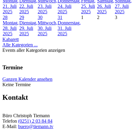
Montag,
Dienstag,
Mittwoch,
Donnerstag,
Freitag,
Samstag,
Sonntag,
21. Juli
22. Juli
23. Juli
24. Juli
25. Juli
26. Juli
27. Juli
2025
2025
2025
2025
2025
2025
2025
28
29
30
31
1
2
3
Montag,
Dienstag,
Mittwoch,
Donnerstag,
28. Juli
29. Juli
30. Juli
31. Juli
2025
2025
2025
2025
Kabarett
Alle Kategorien ...
Events aller Kategorien anzeigen
Termine
Ganzen Kalender ansehen
Keine Termine
Kontakt
Büro Christoph Tiemann
Telefon
(0251) 2 03 84 84
E-Mail:
buero@tiemann.tv