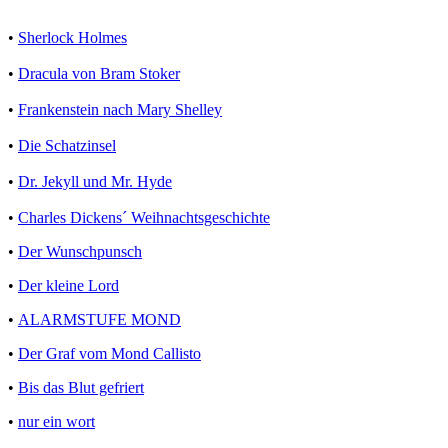
•
Sherlock Holmes
•
Dracula von Bram Stoker
•
Frankenstein nach Mary Shelley
•
Die Schatzinsel
•
Dr. Jekyll und Mr. Hyde
•
Charles Dickens´ Weihnachtsgeschichte
•
Der Wunschpunsch
•
Der kleine Lord
•
ALARMSTUFE MOND
•
Der Graf vom Mond Callisto
•
Bis das Blut gefriert
•
nur ein wort