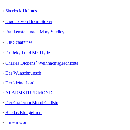
•
Sherlock Holmes
•
Dracula von Bram Stoker
•
Frankenstein nach Mary Shelley
•
Die Schatzinsel
•
Dr. Jekyll und Mr. Hyde
•
Charles Dickens´ Weihnachtsgeschichte
•
Der Wunschpunsch
•
Der kleine Lord
•
ALARMSTUFE MOND
•
Der Graf vom Mond Callisto
•
Bis das Blut gefriert
•
nur ein wort