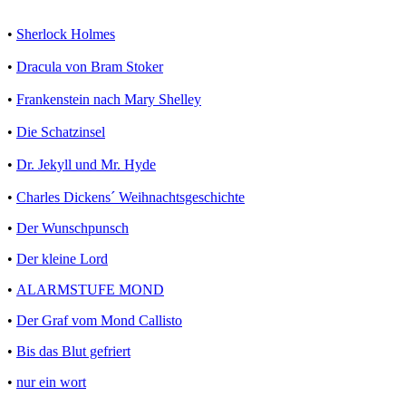
•
Sherlock Holmes
•
Dracula von Bram Stoker
•
Frankenstein nach Mary Shelley
•
Die Schatzinsel
•
Dr. Jekyll und Mr. Hyde
•
Charles Dickens´ Weihnachtsgeschichte
•
Der Wunschpunsch
•
Der kleine Lord
•
ALARMSTUFE MOND
•
Der Graf vom Mond Callisto
•
Bis das Blut gefriert
•
nur ein wort