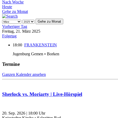
Nach Woche
Heute
Gehe zu Monat
Gehe zu Monat
Vorheriger Tag
Freitag, 21. März 2025
Folgetag
18:00
FRANKENSTEIN
Jugenburg Gemen • Borken
Termine
Ganzen Kalender ansehen
Sherlock vs. Moriarty | Live-Hörspiel
20. Sep. 2026
|
18:00
Uhr
Kniestedter Kirche • Salzgitter-Bad