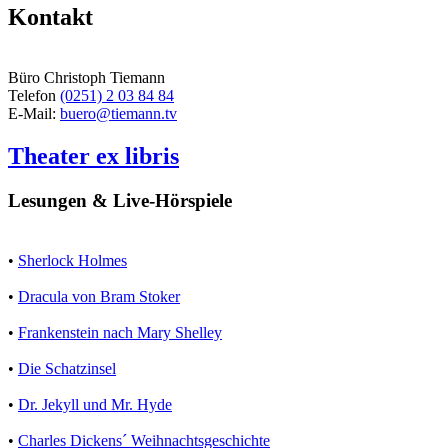
Kontakt
Büro Christoph Tiemann
Telefon
(0251) 2 03 84 84
E-Mail:
buero@tiemann.tv
Theater ex libris
Lesungen & Live-Hörspiele
•
Sherlock Holmes
•
Dracula von Bram Stoker
•
Frankenstein nach Mary Shelley
•
Die Schatzinsel
•
Dr. Jekyll und Mr. Hyde
•
Charles Dickens´ Weihnachtsgeschichte