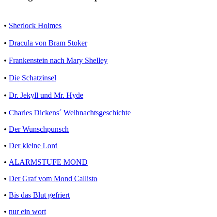
•
Sherlock Holmes
•
Dracula von Bram Stoker
•
Frankenstein nach Mary Shelley
•
Die Schatzinsel
•
Dr. Jekyll und Mr. Hyde
•
Charles Dickens´ Weihnachtsgeschichte
•
Der Wunschpunsch
•
Der kleine Lord
•
ALARMSTUFE MOND
•
Der Graf vom Mond Callisto
•
Bis das Blut gefriert
•
nur ein wort