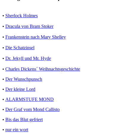
•
Sherlock Holmes
•
Dracula von Bram Stoker
•
Frankenstein nach Mary Shelley
•
Die Schatzinsel
•
Dr. Jekyll und Mr. Hyde
•
Charles Dickens´ Weihnachtsgeschichte
•
Der Wunschpunsch
•
Der kleine Lord
•
ALARMSTUFE MOND
•
Der Graf vom Mond Callisto
•
Bis das Blut gefriert
•
nur ein wort