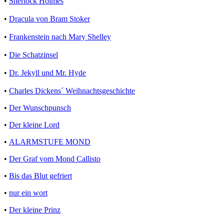
•
Sherlock Holmes
•
Dracula von Bram Stoker
•
Frankenstein nach Mary Shelley
•
Die Schatzinsel
•
Dr. Jekyll und Mr. Hyde
•
Charles Dickens´ Weihnachtsgeschichte
•
Der Wunschpunsch
•
Der kleine Lord
•
ALARMSTUFE MOND
•
Der Graf vom Mond Callisto
•
Bis das Blut gefriert
•
nur ein wort
•
Der kleine Prinz