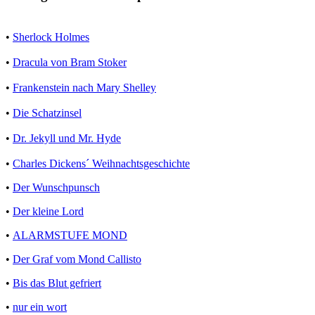
•
Sherlock Holmes
•
Dracula von Bram Stoker
•
Frankenstein nach Mary Shelley
•
Die Schatzinsel
•
Dr. Jekyll und Mr. Hyde
•
Charles Dickens´ Weihnachtsgeschichte
•
Der Wunschpunsch
•
Der kleine Lord
•
ALARMSTUFE MOND
•
Der Graf vom Mond Callisto
•
Bis das Blut gefriert
•
nur ein wort