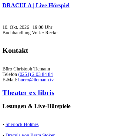
DRACULA | Live-Hörspiel
10. Okt. 2026
|
19:00
Uhr
Buchhandlung Volk • Recke
Kontakt
Büro Christoph Tiemann
Telefon
(0251) 2 03 84 84
E-Mail:
buero@tiemann.tv
Theater ex libris
Lesungen & Live-Hörspiele
•
Sherlock Holmes
•
Dracula von Bram Stoker