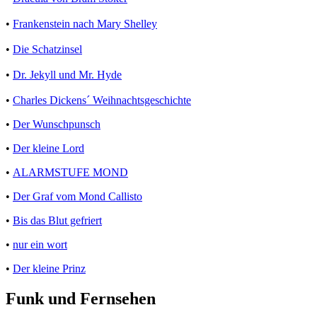
•
Frankenstein nach Mary Shelley
•
Die Schatzinsel
•
Dr. Jekyll und Mr. Hyde
•
Charles Dickens´ Weihnachtsgeschichte
•
Der Wunschpunsch
•
Der kleine Lord
•
ALARMSTUFE MOND
•
Der Graf vom Mond Callisto
•
Bis das Blut gefriert
•
nur ein wort
•
Der kleine Prinz
Funk und Fernsehen