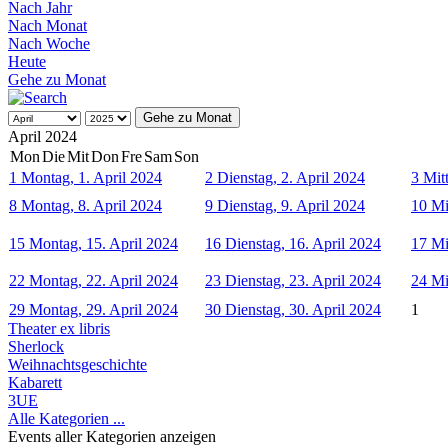
Nach Jahr
Nach Monat
Nach Woche
Heute
Gehe zu Monat
Gehe zu Monat
April 2024
Mon
Die
Mit
Don
Fre
Sam
Son
1
Montag, 1. April 2024
2
Dienstag, 2. April 2024
3
Mit
8
Montag, 8. April 2024
9
Dienstag, 9. April 2024
10
Mi
15
Montag, 15. April 2024
16
Dienstag, 16. April 2024
17
Mi
22
Montag, 22. April 2024
23
Dienstag, 23. April 2024
24
Mi
29
Montag, 29. April 2024
30
Dienstag, 30. April 2024
1
Theater ex libris
Sherlock
Weihnachtsgeschichte
Kabarett
3UE
Alle Kategorien ...
Events aller Kategorien anzeigen