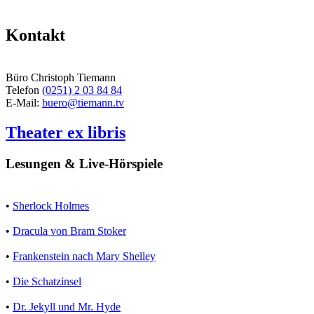
Kontakt
Büro Christoph Tiemann
Telefon
(0251) 2 03 84 84
E-Mail:
buero@tiemann.tv
Theater ex libris
Lesungen & Live-Hörspiele
•
Sherlock Holmes
•
Dracula von Bram Stoker
•
Frankenstein nach Mary Shelley
•
Die Schatzinsel
•
Dr. Jekyll und Mr. Hyde