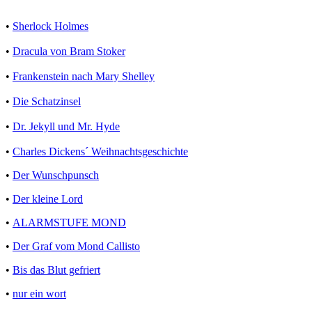
•
Sherlock Holmes
•
Dracula von Bram Stoker
•
Frankenstein nach Mary Shelley
•
Die Schatzinsel
•
Dr. Jekyll und Mr. Hyde
•
Charles Dickens´ Weihnachtsgeschichte
•
Der Wunschpunsch
•
Der kleine Lord
•
ALARMSTUFE MOND
•
Der Graf vom Mond Callisto
•
Bis das Blut gefriert
•
nur ein wort