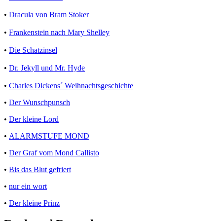
•
Dracula von Bram Stoker
•
Frankenstein nach Mary Shelley
•
Die Schatzinsel
•
Dr. Jekyll und Mr. Hyde
•
Charles Dickens´ Weihnachtsgeschichte
•
Der Wunschpunsch
•
Der kleine Lord
•
ALARMSTUFE MOND
•
Der Graf vom Mond Callisto
•
Bis das Blut gefriert
•
nur ein wort
•
Der kleine Prinz