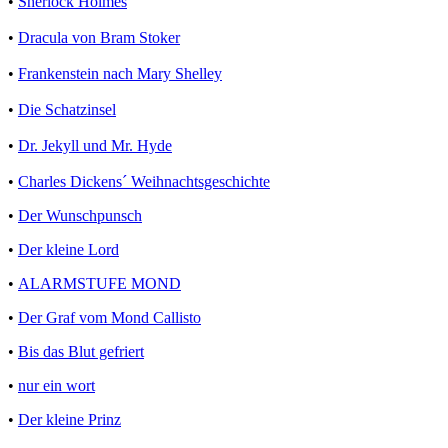
•
Sherlock Holmes
•
Dracula von Bram Stoker
•
Frankenstein nach Mary Shelley
•
Die Schatzinsel
•
Dr. Jekyll und Mr. Hyde
•
Charles Dickens´ Weihnachtsgeschichte
•
Der Wunschpunsch
•
Der kleine Lord
•
ALARMSTUFE MOND
•
Der Graf vom Mond Callisto
•
Bis das Blut gefriert
•
nur ein wort
•
Der kleine Prinz