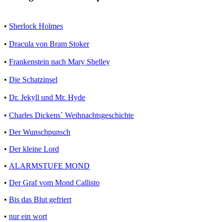
•
Sherlock Holmes
•
Dracula von Bram Stoker
•
Frankenstein nach Mary Shelley
•
Die Schatzinsel
•
Dr. Jekyll und Mr. Hyde
•
Charles Dickens´ Weihnachtsgeschichte
•
Der Wunschpunsch
•
Der kleine Lord
•
ALARMSTUFE MOND
•
Der Graf vom Mond Callisto
•
Bis das Blut gefriert
•
nur ein wort