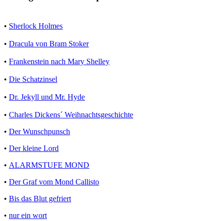
•
Sherlock Holmes
•
Dracula von Bram Stoker
•
Frankenstein nach Mary Shelley
•
Die Schatzinsel
•
Dr. Jekyll und Mr. Hyde
•
Charles Dickens´ Weihnachtsgeschichte
•
Der Wunschpunsch
•
Der kleine Lord
•
ALARMSTUFE MOND
•
Der Graf vom Mond Callisto
•
Bis das Blut gefriert
•
nur ein wort