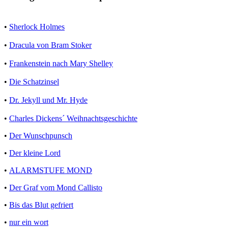
•
Sherlock Holmes
•
Dracula von Bram Stoker
•
Frankenstein nach Mary Shelley
•
Die Schatzinsel
•
Dr. Jekyll und Mr. Hyde
•
Charles Dickens´ Weihnachtsgeschichte
•
Der Wunschpunsch
•
Der kleine Lord
•
ALARMSTUFE MOND
•
Der Graf vom Mond Callisto
•
Bis das Blut gefriert
•
nur ein wort