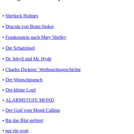
•
Sherlock Holmes
•
Dracula von Bram Stoker
•
Frankenstein nach Mary Shelley
•
Die Schatzinsel
•
Dr. Jekyll und Mr. Hyde
•
Charles Dickens´ Weihnachtsgeschichte
•
Der Wunschpunsch
•
Der kleine Lord
•
ALARMSTUFE MOND
•
Der Graf vom Mond Callisto
•
Bis das Blut gefriert
•
nur ein wort