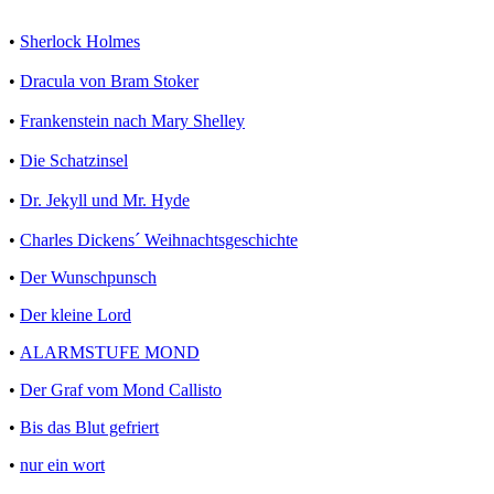
•
Sherlock Holmes
•
Dracula von Bram Stoker
•
Frankenstein nach Mary Shelley
•
Die Schatzinsel
•
Dr. Jekyll und Mr. Hyde
•
Charles Dickens´ Weihnachtsgeschichte
•
Der Wunschpunsch
•
Der kleine Lord
•
ALARMSTUFE MOND
•
Der Graf vom Mond Callisto
•
Bis das Blut gefriert
•
nur ein wort